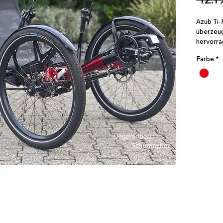
Azub Ti-
überzeug
hervorra
Fahreige
Farbe
*
mit sein
drei 26-Z