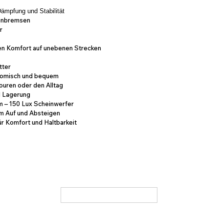
Dämpfung und Stabilität
benbremsen
or
len Komfort auf unebenen Strecken
etter
onomisch und bequem
Touren oder den Alltag
und Lagerung
m – 150 Lux Scheinwerfer
m Auf und Absteigen
ür Komfort und Haltbarkeit
r
I
Über uns