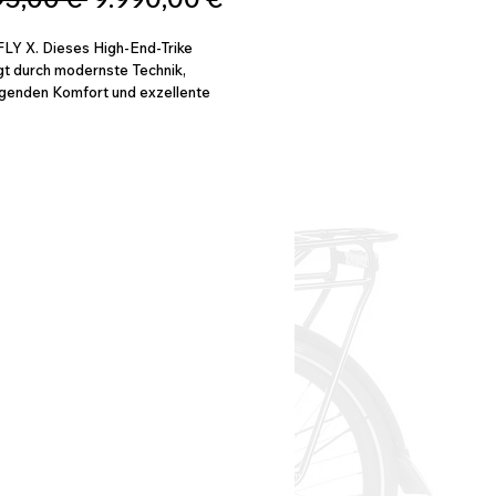
Preis
FLY X. Dieses High-End-Trike
t durch modernste Technik,
genden Komfort und exzellente
nschaften. Das Azub Ti-FLY X lädt
er Vollfederung kombiniert mit den
oll-Laufrädern zu langen Fahrten ein.