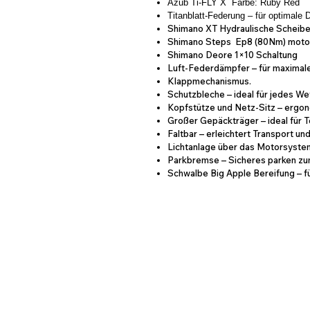
Azub Ti-FLY X Farbe: Ruby Red
Titanblatt-Federung – für optimale 
Shimano XT Hydraulische Schei
Shimano Steps Ep8 (80Nm) mot
Shimano Deore 1×10 Schaltung
Luft-Federdämpfer – für maxima
Klappmechanismus.
Schutzbleche – ideal für jedes W
Kopfstütze und Netz-Sitz – erg
Großer Gepäckträger – ideal für 
Faltbar – erleichtert Transport 
Lichtanlage über das Motorsyste
Parkbremse – Sicheres parken zu
Schwalbe Big Apple Bereifung – f
© 2025 Liegeradbau Schumache