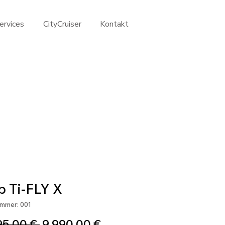
ervices
CityCruiser
Kontakt
b Ti-FLY X
ummer: 001
Standardpreis
Sale-
95,00 € 
9.990,00 €